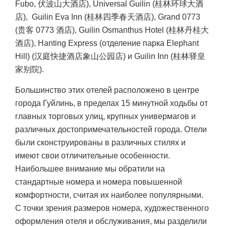
Fubo, 伏波山大酒店), Universal Guilin (桂林环球大酒
店), Guilin Eva Inn (桂林四季春天酒店), Grand 0773
(贵客 0773 酒店), Guilin Osmanthus Hotel (桂林丹桂大
酒店), Hanting Express (отделение парка Elephant
Hill) (汉庭快捷酒店象山公园店) и Guilin Inn (桂林驿皇
家别院).
Большинство этих отелей расположено в центре
города Гуйлинь, в пределах 15 минутной ходьбы от
главных торговых улиц, крупных универмагов и
различных достопримечательностей города. Отели
были сконструированы в различных стилях и
имеют свои отличительные особенности.
Наибольшее внимание мы обратили на
стандартные номера и номера повышенной
комфортности, считая их наиболее популярными.
С точки зрения размеров номера, художественного
оформления отеля и обслуживания, мы разделили