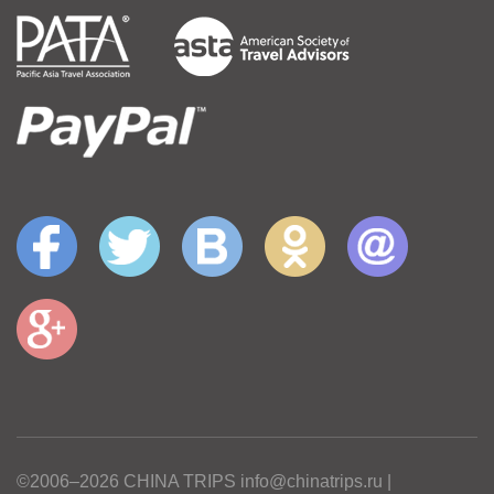
©2006–2026 CHINA TRIPS info@chinatrips.ru |