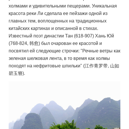
холмами и удивительными пещерами. Уникальная
красота реки Ли сделала ее пейзажи одной из
главных тем, воплощенных на традиционных
китайских картинах и описанной в стихах.
Известный поэт династии Тан (618-907) Хань Юй
(768-824, 韩愈) был очарован ее красотой и
посвятил ей следующие строчки: "Речные ветры как
зеленая шелковая лента, в то время как холмы
походят на нефритовые шпильки" (江作青罗带, 山如
碧玉簪).