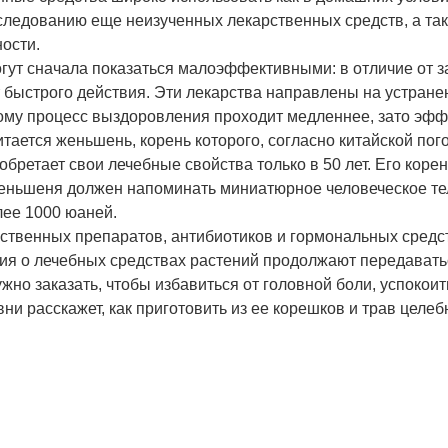
следованию еще неизученных лекарственных средств, а та
ости.
огут сначала показаться малоэффективными: в отличие от
 быстрого действия. Эти лекарства направлены на устране
ому процесс выздоровления проходит медленнее, зато эфф
ается женьшень, корень которого, согласно китайской пого
бретает свои лечебные свойства только в 50 лет. Его коре
женьшеня должен напоминать миниатюрное человеческое те
лее 1000 юаней.
ственных препаратов, антибиотиков и гормональных средс
ания о лечебных средствах растений продолжают передавать
ужно заказать, чтобы избавиться от головной боли, успокои
ни расскажет, как приготовить из ее корешков и трав целеб