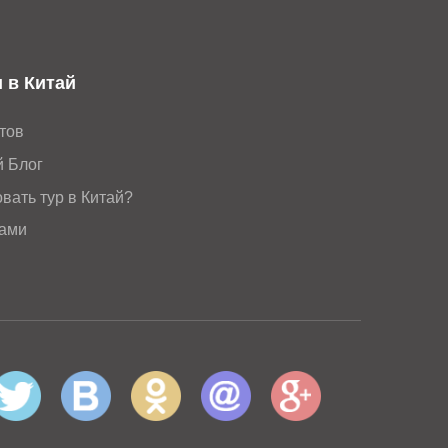
 в Китай
тов
й Блог
вать тур в Китай?
нами