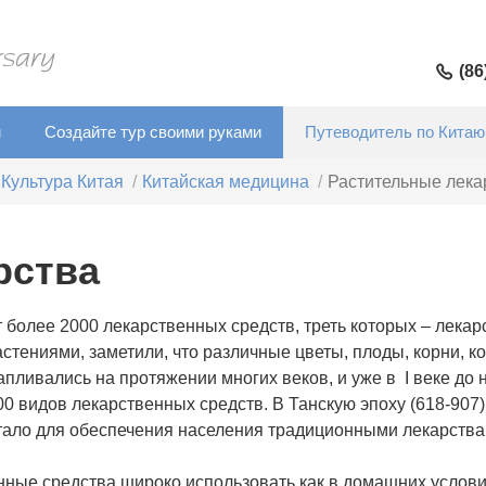
(86
м
Создайте тур своими руками
Путеводитель по Китаю
Культура Китая
Китайская медицина
Растительные лека
рства
более 2000 лекарственных средств, треть которых – лекар
стениями, заметили, что различные цветы, плоды, корни, к
апливались на протяжении многих веков, и уже в I веке до
0 видов лекарственных средств. В Танскую эпоху (618-907)
тало для обеспечения населения традиционными лекарствам
ые средства широко использовать как в домашних условия