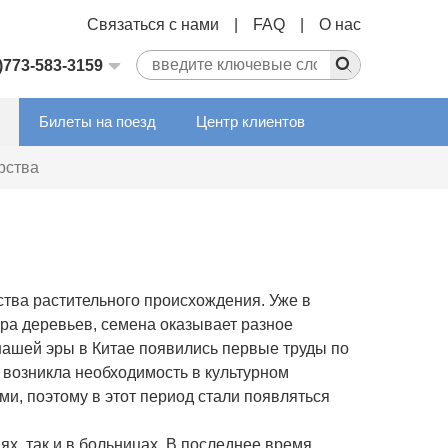
Связаться с нами
|
FAQ
|
О нас
)773-583-3159
Билеты на поезд
Центр клиентов
рства
ства растительного происхождения. Уже в
ора деревьев, семена оказывает разное
 нашей эры в Китае появились первые труды по
 возникла необходимость в культурном
и, поэтому в этот период стали появляться
х, так и в больницах. В последнее время