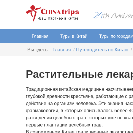
Главная
Туры в Китай
Туры по города
Вы здесь:
Главная
Путеводитель по Китаю
Растительные лека
Традиционная китайская медицина насчитывает 
глубокой древности крестьяне, работающие с ра
действие на организм человека. Эти знания нак
фармакологии, в которых описывалось более 40
разведении целебных трав, которых уже не хва
первые плантации целебных трав.
В современном Китае традиционные лекарственн