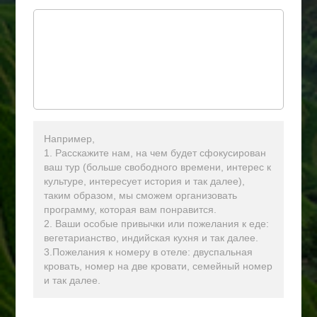
Например,
1. Расскажите нам, на чем будет сфокусирован
ваш тур (больше свободного времени, интерес к
культуре, интересует история и так далее),
таким образом, мы сможем организовать
программу, которая вам понравится.
2. Ваши особые привычки или пожелания к еде:
вегетарианство, индийская кухня и так далее.
3.Пожелания к номеру в отеле: двуспальная
кровать, номер на две кровати, семейный номер
и так далее.