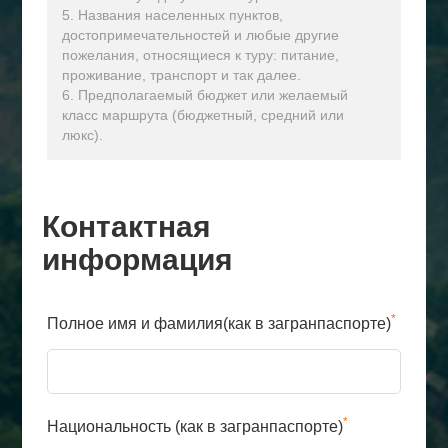
5. Названия населенных пунктов,
достопримечательностей и любые другие
пожелания, относящиеся к туру: питание,
проживание, транспорт и так далее.
6. Предполагаемый бюджет или желаемый
класс маршрута (бюджетный, средний или
люкс).
Контактная
информация
*
Полное имя и фамилия(как в загранпаспорте)
*
Национальность (как в загранпаспорте)