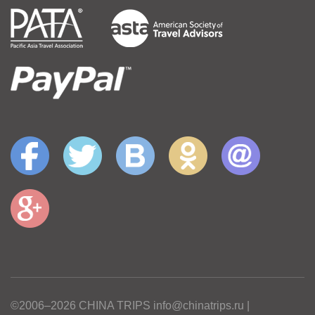
©2006–2026 CHINA TRIPS info@chinatrips.ru |