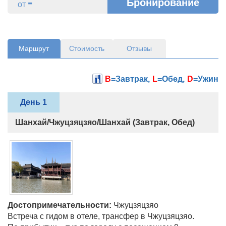
-
Бронирование
от
Маршрут
Стоимость
Отзывы
B
=Завтрак,
L
=Обед,
D
=Ужин
День 1
Шанхай/Чжуцзяцзяо/Шанхай (Завтрак, Обед)
Достопримечательности:
Чжуцзяцзяо
Встреча с гидом в отеле, трансфер в Чжуцзяцзяо.