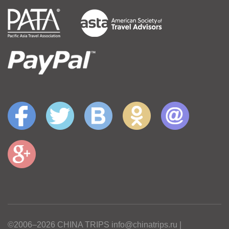
©2006–2026 CHINA TRIPS info@chinatrips.ru |