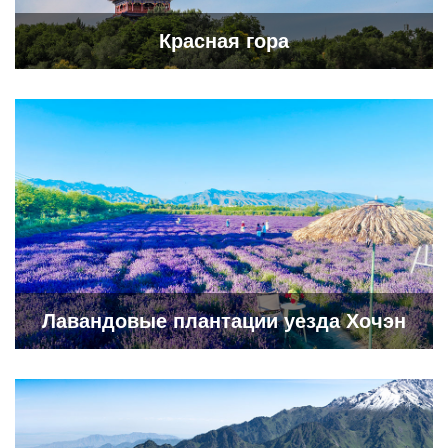
Красная гора
Лавандовые плантации уезда Хочэн