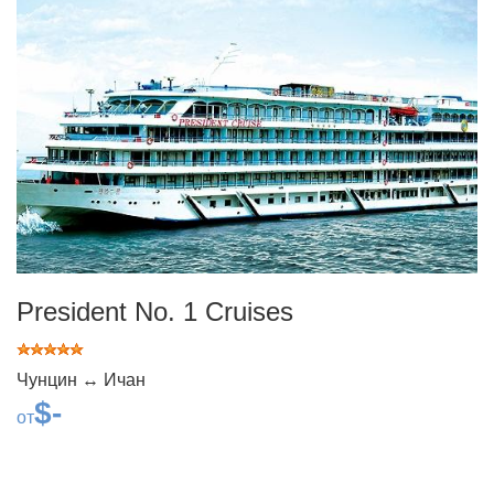
President No. 1 Cruises
Чунцин ↔ Ичан
$-
от