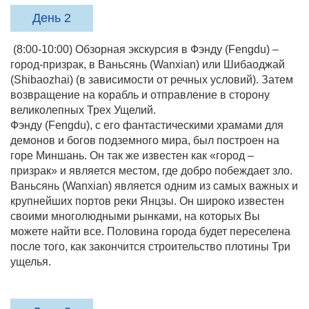
День 2
(8:00-10:00) Обзорная экскурсия в Фэнду (Fengdu) –
город-призрак, в Ваньсянь (Wanxian) или Шибаоджай
(Shibaozhai) (в зависимости от речных условий). Затем
возвращение на корабль и отправление в сторону
великолепных Трех Ущелий.
Фэнду (Fengdu), с его фантастическими храмами для
демонов и богов подземного мира, был построен на
горе Миншань. Он так же известен как «город –
призрак» и является местом, где добро побеждает зло.
Ваньсянь (Wanxian) является одним из самых важных и
крупнейших портов реки Янцзы. Он широко известен
своими многолюдными рынками, на которых Вы
можете найти все. Половина города будет переселена
после того, как закончится строительство плотины Три
ущелья.