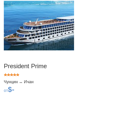
President Prime
Чунцин ↔ Ичан
$-
от