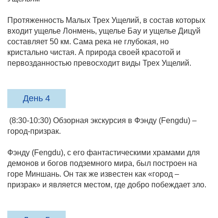
Протяженность Малых Трех Ущелий, в состав которых
входит ущелье Лонмень, ущелье Бау и ущелье Дицуй
составляет 50 км. Сама река не глубокая, но
кристально чистая. А природа своей красотой и
первозданностью превосходит виды Трех Ущелий.
День 4
(8:30-10:30) Обзорная экскурсия в Фэнду (Fengdu) –
город-призрак.
Фэнду (Fengdu), с его фантастическими храмами для
демонов и богов подземного мира, был построен на
горе Миншань. Он так же известен как «город –
призрак» и является местом, где добро побеждает зло.