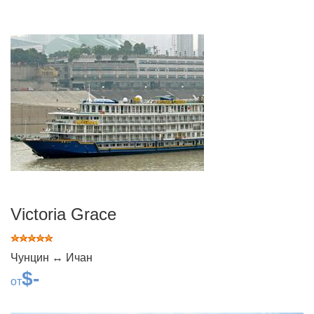
Victoria Grace
Чунцин ↔ Ичан
$-
от