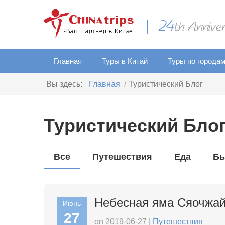
Главная
Туры в Китай
Туры по города
Вы здесь:
Главная
Туристический Блог
Туристический Бло
Все
Путешествия
Еда
Б
Небесная яма Сяочжай
Июнь
27
on 2019-06-27 |
Путешествия