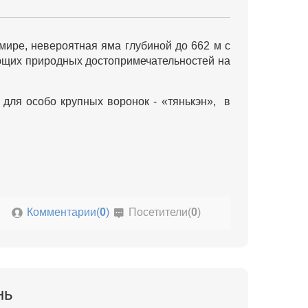
 мире, невероятная яма глубиной до 662 м с
ющих природных достопримечательностей на
для особо крупных воронок - «тянькэн», в
Комментарии(
0
)
Посетители(
0
)
нь