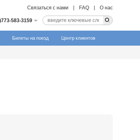
Связаться с нами
|
FAQ
|
О нас
)773-583-3159
Билеты на поезд
Центр клиентов