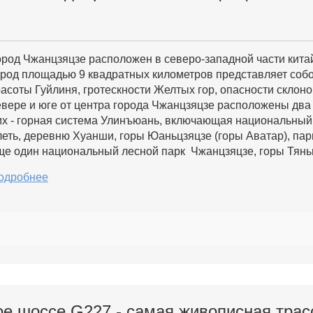
ород Чжанцзяцзе расположен в северо-западной части кита
ород площадью 9 квадратных километров представляет соб
расоты Гуйлиня, гротескности Желтых гор, опасности склоно
евере и юге от центра города Чжанцзяцзе расположены два
их - горная система Улинъюань, включающая национальный 
леть, деревню Хуанши, горы Юаньцзяцзе (горы Аватар), парк 
ще один национальный лесной парк Чжанцзяцзе, горы Тянь
одробнее
е шоссе G227 - самая живописная трас