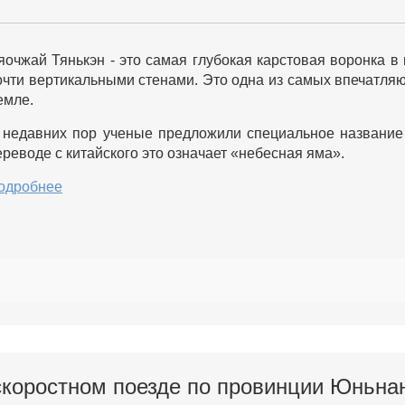
яочжай Тянькэн - это самая глубокая карстовая воронка в
очти вертикальными стенами. Это одна из самых впечатля
емле.
 недавних пор ученые предложили специальное название 
ереводе с китайского это означает «небесная яма».
одробнее
скоростном поезде по провинции Юньна