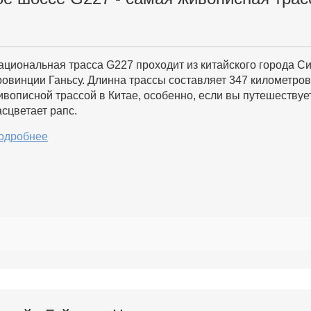
ациональная трасса G227 проходит из китайского города С
ровинции Ганьсу. Длинна трассы составляет 347 километров
ивописной трассой в Китае, особенно, если вы путешествует
асцветает рапс.
одробнее