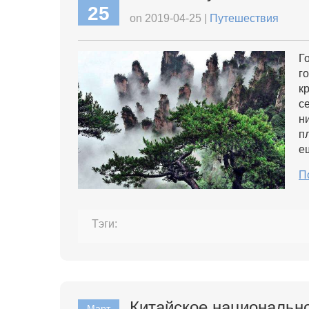
25
on 2019-04-25 |
Путешествия
Г
г
к
с
н
п
е
П
Тэги:
Китайское национально
Март