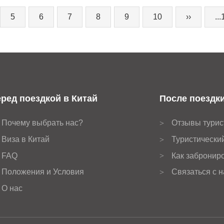
5
6
7
8
9
10
››
...
ред поездкой в Китай
После поездки
Почему выбрать нас?
Отзывы турис
>
Виза в Китай
Туристически
>
FAQ
Как заброниро
>
Положения и Условия
Связаться с 
>
О нас