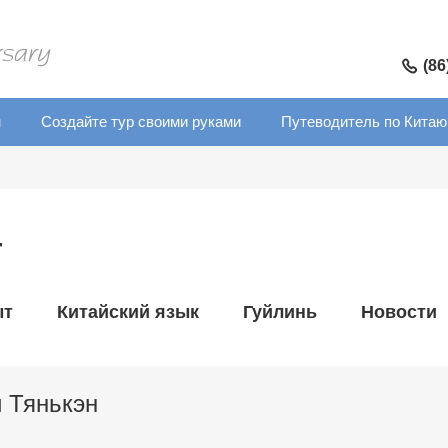
(86
м
Создайте тур своими руками
Путеводитель по Китаю
г
ыт
Китайский язык
Гуйлинь
Новости
 Тянькэн