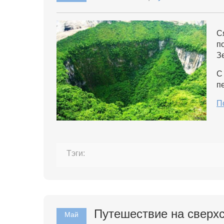
С
п
З
С
п
П
Тэги:
​Путешествие на сверх
Май