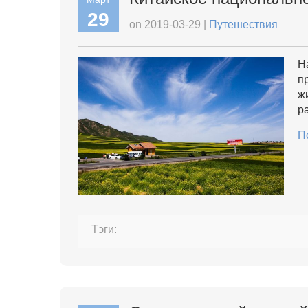
29
on 2019-03-29 |
Путешествия
Н
п
ж
р
П
Тэги: