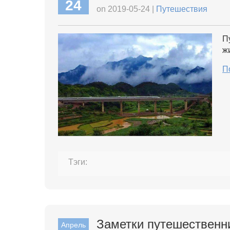
24
on 2019-05-24 |
Путешествия
П
ж
П
Тэги:
​Заметки путешественн
Апрель