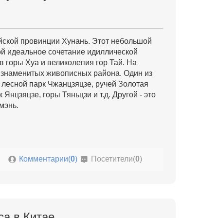
йской провинции Хунань. Этот небольшой
ой идеальное сочетание идиллической
в горы Хуа и великолепия гор Тай. На
 знаменитых живописных района. Один из
лесной парк Чжанцзяцзе, ручей Золотая
Янцзяцзе, горы Тяньцзи и т.д. Другой - это
мэнь.
Комментарии(
0
)
Посетители(
0
)
са в Китае