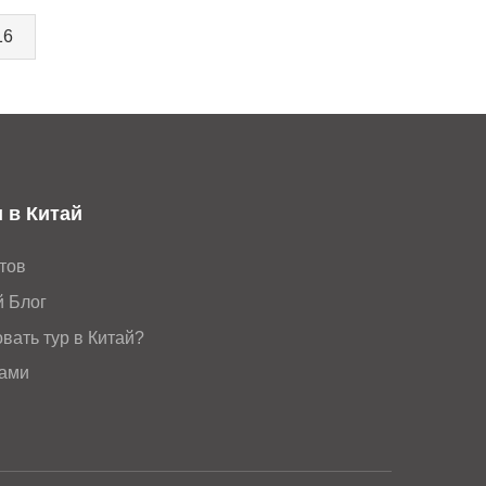
16
 в Китай
тов
й Блог
вать тур в Китай?
нами