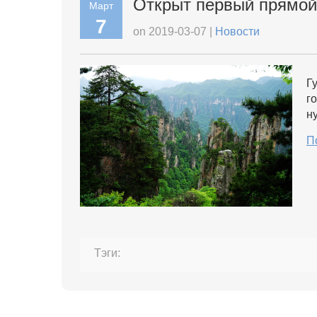
Открыт первый прямой
Март
7
on 2019-03-07 |
Новости
Г
г
н
П
Тэги: