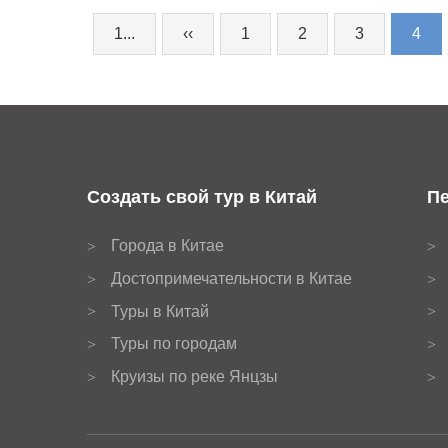
1...
‹‹
1
2
3
4
Создать свой тур в Китай
Пе
Города в Китае
>
>
Достопримечательности в Китае
>
>
Туры в Китай
>
>
Туры по городам
>
>
Круизы по реке Янцзы
>
>